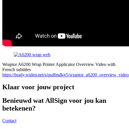
Wraptor A6200 Wrap Printer Applicator Overview Video with
French subtitles
https://brady.widen.net/s/qsdfmdkjr5/wraptor_a6200_overview_video_
Klaar voor jouw project
Benieuwd wat AllSign voor jou kan
betekenen?
Contact